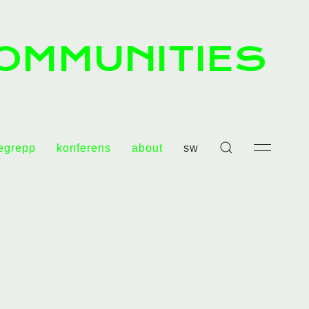
OMMUNITIES
egrepp
konferens
about
sw